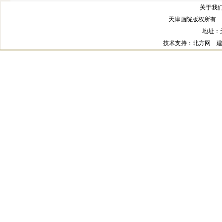
关于我们
天津画院版权所有 
地址：
技术支持
：北方网
建议