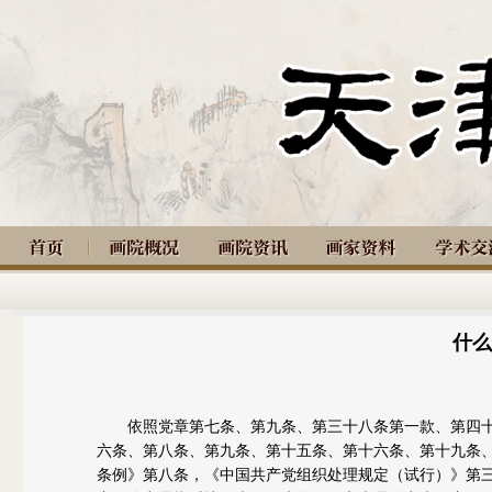
什么
依照党章第七条、第九条、第三十八条第一款、第四十
六条、第八条、第九条、第十五条、第十六条、第十九条
条例》第八条，《中国共产党组织处理规定（试行）》第