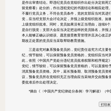
是作出审查结论。即违纪党员在党组织作出处分决定前死
留党察看）处分的，作出违犯党纪的书面结论和相应处理
不履行党员义务，不符合党员条件，党的支部应当对其进
党，应当经支部大会讨论决定，并报上级党组织批准。如
上级党组织批准。同时，党员如果没有正当理由，连续6
是自行脱党；支部大会应当决定把这样的党员除名，并报
本人能够正确认识错误、愿意接受教育管理并且决心改正
期改正处置的党员应当采取帮助教育措施。
三是追究对象系预备党员的，党纪责任追究方式主要包括
纪，情节较轻，可以保留预备党员资格的，党组织应当对
此，依照《中国共产党处分违纪党员批准权限和程序规定
党纪，情节较轻，可以保留预备党员资格的，可以直接给
消其预备党员资格。其中，延长预备期、取消预备党员资
议，预备党员所在党组织无正当理由应当采纳并交由预备
委批准后作出处理决定。
*摘自《〈中国共产党纪律处分条例〉学习解读》（中国方