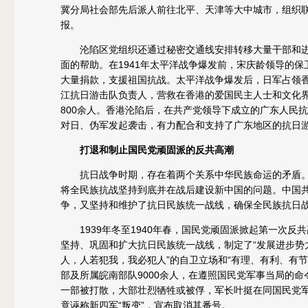
冀分局社会部先后派人前往北平、天津等大中城市，组织
报。
沦陷区党组织还通过秘密交通线安排转移大量干部和进
面的帮助。在1941年太平洋战争爆发前，宋庆龄领导的
大量捐款，支援祖国抗战。太平洋战争爆发后，日军占领
江抗日游击队负责人，营救在香港的爱国民主人士和文化
800余人。香港沦陷后，在共产党领导下成立的广东人民
对日、伪军发起袭击，有力配合和支持了广东地区的抗日
打退和制止国民党顽固派的反共高潮
抗日战争时期，存在着两个关系中华民族命运的矛盾。
将全民族抗战坚持到底并在战后建设新中国的问题。中国
争，又坚持和维护了抗日民族统一战线，确保全民族抗日
1939年冬至1940年春，国民党顽固派掀起第一次反
坚持、巩固和扩大抗日民族统一战线，制定了“发展进步势
人，人若犯我，我必犯人”的自卫立场和“有理、有利、有节
部及所属皖南部队9000余人，在遵照国民党军事当局的命
一部被打散，大部壮烈牺牲或被俘，军长叶挺在同国民党
竟诬称新四军“叛变”，宣布取消其番号。