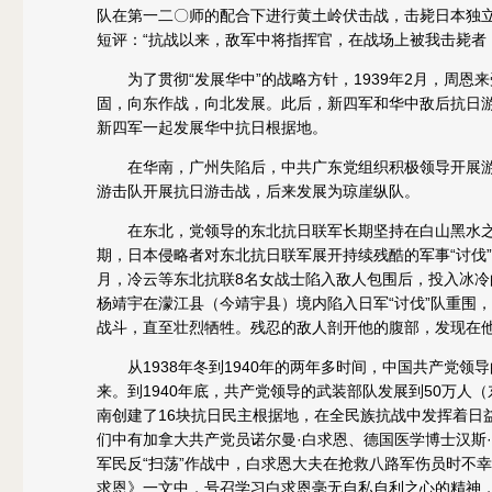
队在第一二〇师的配合下进行黄土岭伏击战，击毙日本独立
短评：“抗战以来，敌军中将指挥官，在战场上被我击毙者
为了贯彻“发展华中”的战略方针，1939年2月，周恩
固，向东作战，向北发展。此后，新四军和华中敌后抗日游击
新四军一起发展华中抗日根据地。
在华南，广州失陷后，中共广东党组织积极领导开展游
游击队开展抗日游击战，后来发展为琼崖纵队。
在东北，党领导的东北抗日联军长期坚持在白山黑水之
期，日本侵略者对东北抗日联军展开持续残酷的军事“讨伐”
月，冷云等东北抗联8名女战士陷入敌人包围后，投入冰冷
杨靖宇在濛江县（今靖宇县）境内陷入日军“讨伐”队重围
战斗，直至壮烈牺牲。残忍的敌人剖开他的腹部，发现在
从1938年冬到1940年的两年多时间，中国共产党领
来。到1940年底，共产党领导的武装部队发展到50万
南创建了16块抗日民主根据地，在全民族抗战中发挥着日
们中有加拿大共产党员诺尔曼·白求恩、德国医学博士汉斯·
军民反“扫荡”作战中，白求恩大夫在抢救八路军伤员时不
求恩》一文中，号召学习白求恩毫无自私自利之心的精神