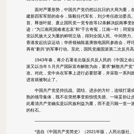
面对严重形势，中国共产党仍然以抗日的大局为重，在军事
建新四军军部的命令，陈毅任代军长，刘少奇任政治委员
首、释放叶挺、废止国民党一党专政等12条解决皖南事变
迹：“为江南死国难者志哀”和“千古奇冤，江南一叶；同
党以民族大义为重的鲜明立场，得到全国人民、中间势力
香港发起抗议运动；华侨领袖陈嘉庚致电国民参政会，呼吁团
再有“剿共”的军事行动。至此，国民党顽固派第二次反共
1943年春，蒋介石署名出版反共反人民的《中国之命
派又以当年５月共产国际宣布解散为由，要求“解散共产党
攻。对此，党中央在军事上进行必要部署，并采取一系列
进攻就被制止了。
中国共产党坚持抗战、团结、进步的方针，连续打退或
熟的领导集体，既不在突然事变前惊慌失措、一味妥协让
此看清共产党确实是以民族利益为重，而不是只顾一党一
的柱石。
——————————————————
*选自《中国共产党简史》（2021年版，人民出版社