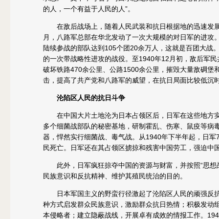
的人，一个有益于人民的人”。
在敌后战场上，随着人民武装和抗日根据地的迅速发展，
月，八路军总部在华北发动了一次大规模的对日军的进攻。
陆续参战的部队达到105个团20余万人，这就是百团大
的一次带战略性进攻的战役。至1940年12月初，敌后军民共
破坏铁路470余公里、公路1500余公里，摧毁大量敌碉
击，提高了共产党和八路军的威望，在抗日局面比较低沉
沦陷区人民的抗日斗争
在中国大片土地沦为日本占领区后，日军在这些地方实
多个细菌战部队的秘密基地，研制霍乱、伤寒、鼠疫等病毒
器，悍然实行细菌战、毒气战。从1940年下半年起，日军
民死亡。日军还在其占领区掳掠和残害中国劳工，强迫中国
此外，日军疯狂掠夺中国的资源与财富，并按照“思想战
民族意识和反抗精神、维护其殖民统治的目的。
日本军国主义的野蛮行径激起了沦陷区人民的顽强反抗
种方式启发群众民族意识，激励群众抗日热情；积极发动
本侵略者；建立隐蔽战线，开展卓有成效的情报工作。19