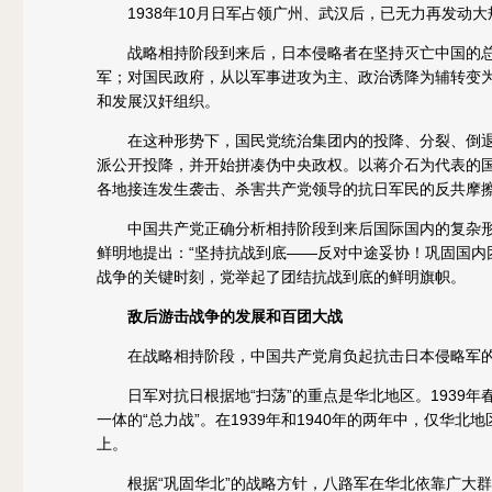
1938年10月日军占领广州、武汉后，已无力再发动
战略相持阶段到来后，日本侵略者在坚持灭亡中国的总
军；对国民政府，从以军事进攻为主、政治诱降为辅转变
和发展汉奸组织。
在这种形势下，国民党统治集团内的投降、分裂、倒退活
派公开投降，并开始拼凑伪中央政权。以蒋介石为代表的
各地接连发生袭击、杀害共产党领导的抗日军民的反共摩
中国共产党正确分析相持阶段到来后国际国内的复杂形势
鲜明地提出：“坚持抗战到底——反对中途妥协！巩固国内
战争的关键时刻，党举起了团结抗战到底的鲜明旗帜。
敌后游击战争的发展和百团大战
在战略相持阶段，中国共产党肩负起抗击日本侵略军的
日军对抗日根据地“扫荡”的重点是华北地区。1939年
一体的“总力战”。在1939年和1940年的两年中，仅华北
上。
根据“巩固华北”的战略方针，八路军在华北依靠广大群众