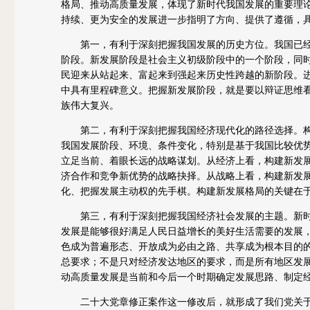
格局、推动高质量发展，体现了新时代我国发展的重要理
持续、更为安全的发展进一步指明了方向、提供了遵循，
第一，有利于深刻把握我国发展的历史方位。我国已经
阶段。新发展阶段是社会主义初级阶段中的一个阶段，同
民迎来从站起来、富起来到强起来历史性跨越的新阶段。
中具有里程碑意义。把握新发展阶段，就是要以辩证思维
族伟大复兴。
第二，有利于深刻把握我国经济现代化的路径选择。构
我国发展阶段、环境、条件变化，特别是基于我国比较优
立足当前、着眼长远的战略谋划。从经济上看，构建新发
济合作和竞争新优势的战略抉择。从战略上看，构建新发
化、把握发展主动权的先手棋。构建新发展格局的关键在
第三，有利于深刻把握我国经济社会发展的主题。新时
发展是能够很好满足人民日益增长的美好生活需要的发展
色成为普遍形态、开放成为必由之路、共享成为根本目的
总要求；不是只对经济发达地区的要求，而是所有地区发
动高质量发展是当前和今后一个时期确定发展思路、制定
二十大党章修正案作这一修改后，就形成了我们党关于