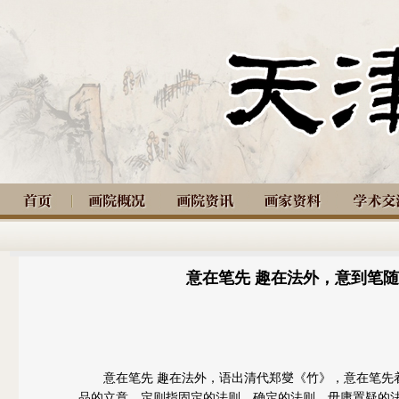
意在笔先 趣在法外，意到笔
意在笔先 趣在法外，语出清代郑燮《竹》，意在笔先
品的立意，定则指固定的法则、确定的法则、毋庸置疑的