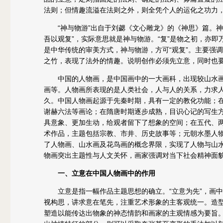
法则；但情趣流溢在法则之外，则全凭个人的运化之功力
“神与物游”出自于刘勰《文心雕龙》的《神思》篇。
吾以观复”，实际意思就是神与物游。“复”是物之初，亦即
是中华传统的审美方式，神与物游，方可“观复”。主要强
之竹，表现了法外的情趣。说明创作必须先立意，同时也
中国的人物画，是中国画中的一大画科，出现较山水
画等。人物画所表现的是人类社会，人与人的关系，力求
久。中国人物画起源于先秦时期，具有一定的教化功能；
谢赫六法等画论；在隋唐时期逐步成熟，目识心记的写生
具意象、更加生动，给观者留下了想象的空间；在五代、
术作品，主题包括宗教、市井、历史故事等；元朝水墨人
了人物画、山水画及花鸟画的概念界限，实现了人物与山
物画突出主题性与人文关怀，画家强调对当下社会精神面
一、立意在中国人物画中的作用
立意是指一幅作品主题思想的确立。“立意为先”，画
视构思，讲求意在笔先，注重艺术形象的主客观统一。造型
塑造以能传达出物象的神态情韵和画家的主观情感为要旨