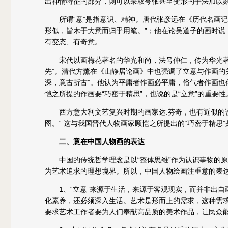
出神情特征的部分，则可以采取夸张甚至变形的手法加以
所谓“意”是指意识、精神。唐代张彦远在《历代名画记
形似，皆木于大意而归乎用笔。”；他在论吴道子的画时说
有变态、有奇意。
宋代以画梅花著名的华光和尚，法号仲仁，传为华光著
先”。清代方薰在《山静居论画》中也强调了立意与作画的
深，意古折古”。他认为平庸者作画必平庸，俗气者作画也
恺之所提的作画要“巧密于精思”，也说的是“立意”的重要性
西方意大利文艺复兴时期的画家达.芬奇，也有近似的
图。“ 这与我国晋代人物画家顾恺之所提出的“巧密于精思
二、意在中国人物画的表达
中国的传统哲学理念是以“整体思维”作为认识事物的原
为艺术追求的理想境界。所以，中国人物绘画注重意的表
1、“立意”来源于生活，来源于客观现实，而并非出
化素养，还必须深入生活。艺术是形而上的需求，这种需
要求艺术工作者要为人们奉献高品质的美术作品，让民众