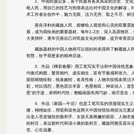
2、中国民族众多，各个民族有各具风采的历史、文
根人民，用自己的技艺与热情表达出对中国文化的解读，
术工作者在创作中，魅力无限、活力无穷、取之不尽、鲜
善良淳朴的藏族人民，能够给人视觉和心灵的双重震
展，成为我绘画的重要题材。每年1-2次，深入高原牧区
大美情怀，逐年完善自己对民族文化的理解，提升审美层
藏族题材的中国人物画可以很好的表现和了解藏族人
智慧，给予我更多的精神启迪。
3、作品《曄若春榮》用工笔写实手法和中国传统意
均衡式构图，繁简相约、虚实相生，富有节奏感和张力。
面部精细绘制，线条婉转，各具性格；人物衣纹线条简洁
彩，对比强烈，墨色层次丰富，色墨相应，神采动人，造型
恩”的字迹，表明时代性；整幅画面布局巧妙，画尽意在，
4、作品《家园—午后》也是工笔写实的浪漫现实主
微，栩栩如生，用笔和设色这两大中国传统绘画技法元素
出老人苍老皱纹的脸和手、女孩天真稚嫩的面容、人物衣
的村庄，表达新时代和谐小康的新村庄，藏族同胞安居乐
笑、心生温馨。