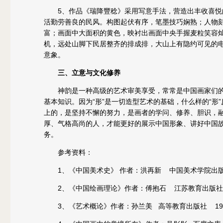
5、作品《瑞降豐稔》采用写意手法，营造出丰收喜
活勤劳善良的民风。构图起伏有序，笔墨技巧娴熟；人物
富；画面中大面积的黄色，映衬出画面中央手握麦粒笑容
机，远处山脚下民居整齐的排成排，大山上有隐约可见的
意象。
三、立意与文化修养
神韵是一种高级的艺术审美享受，常常是中国画家们
基本知识。因为“形”是一切造型艺术的基础，什么样的“形”反
上的，是坚持不懈的努力，是画者的学问、修养、胆识，
厚、气格高尚的人，才能更好的展示中国形象、讲好中国故
务。
参考资料：
1、《中国美术史》 作者：洪再新 中国美术学院出版社
2、《中国绘画理论》作者：傅抱石 江苏教育出版社 
3、《艺术概论》作者：孙兰美 高等教育出版社 19