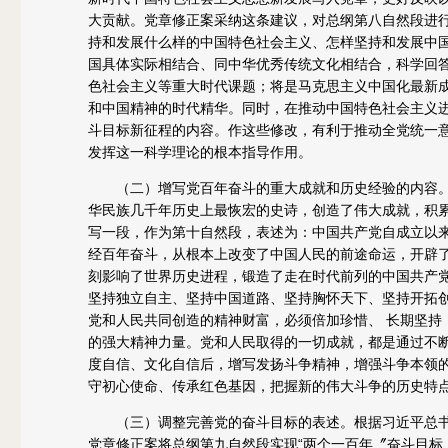
大贡献。党章修正案采纳这条建议，对总纲第八自然段进
持和发展什么样的中国特色社会主义、怎样坚持和发展中
国具体实际相结合、同中华优秀传统文化相结合，科学回
色社会主义等重大时代课题；将是马克思主义中国化最新
和中国精神的时代精华。同时，在推动中国特色社会主义
斗目标新征程的内容。作这些修改，有利于推动全党统一
发挥这一科学理论的根本指导作用。
（二）增写党百年奋斗的重大成就和历史经验的内容。
华民族几千年历史上最恢宏的史诗，创造了伟大成就，积
写一段，作为第十自然段，表述为：中国共产党自成立以
经百年奋斗，从根本上改变了中国人民的前途命运，开辟
刻影响了世界历史进程，锻造了走在时代前列的中国共产
坚持独立自主、坚持中国道路、坚持胸怀天下、坚持开拓
党和人民共同创造的精神财富，必须倍加珍惜、 长期坚持
的强大精神力量。党和人民取得的一切成就，都是通过不
度自信、文化自信后，增写发扬斗争精神，增强斗争本领
守初心使命、传承红色基因，把握新的伟大斗争的历史特
（三）调整完善党的奋斗目标的表述。根据习近平总书记
党章修正案将总纲第九自然段实现“两个一百年〞奋斗目标