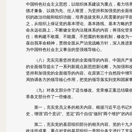
中国特色社会主义思想，以组织体系建设为重点，着力培
德才兼备、以德为先、任人唯贤，为坚持和加强党的全面
织的政治功能和组织功能，培养选拔党和人民需要的好手
之，从组织上保证党的基本理论、基本路线、基本方略的
命永远在路上，不断健全党内法规体系的内容；将强化管
任；将构建不敢腐、不能腐、不想腐的有效机制，修改为
葆自我革命精神，贯彻全面从严治党战略方针，深入推进
为中国特色社会主义事业的坚强领导核心。
（八）充实完善坚持党的全面领导的内容。中国共产党
的全面领导提出了一系列新观点新思想新论断，为加强和
坚持和加强党的全面领导的内容。在原第三十自然段中增
局协调各方的领导核心作用，把党的领导落实到党和国家
（九）对条文部分作了适当修改。党章修正案总结吸收
章条文部分作了一些修改。
第一，充实党员义务的相关内容。根据习近平总书记对
史，增强“四个意识”、坚定“四个自信”做到“两个维护”的内
第二，充实党的基层组织部分的相关内容。党的十九大
收这些成果，重点对党的基层组织一章部分条文进行了充