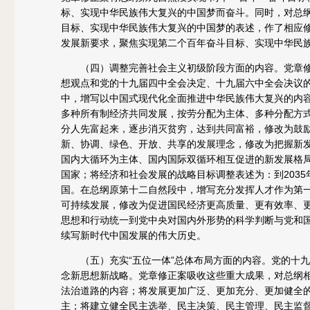
标、实现中华民族伟大复兴的中国梦而奋斗。同时，对总纲
目标、实现中华民族伟大复兴的中国梦的表述，作了相应
发展新要求，聚焦实现第二个百年奋斗目标、实现中华民
（四）调整完善社会主义初级阶段方面的内容。党章修
想观点和党的十九届四中全会决定、十九届六中全会决议
中，增写以中国式现代化全面推进中华民族伟大复兴的内
多种所有制经济共同发展，按劳分配为主体、多种分配方
分人先富起来，逐步消灭贫穷，达到共同富裕，修改为鼓励
新、协调、绿色、开放、共享的发展理念，修改为把握新
国内大循环为主体、国内国际双循环相互促进的新发展格
国家；将经济和社会发展的战略目标调整表述为：到203
国。在总纲原第十二自然段中，增写充分发挥人才作为第一
可持续发展，修改为促进国民经济更高质量、更有效率、
思想和行动统一到党中央对国内外形势的科学判断与党和
续写新时代中国发展的伟大历史。
（五）充实“五位一体”总体布局方面的内容。党的十九
念新思想新战略。党章修正案吸收这些重大成果，对总纲
法治道路的内容；将发展更加广泛、更加充分、更加健全
主；将建立健全民主选举、民主决策、民主管理、民主监