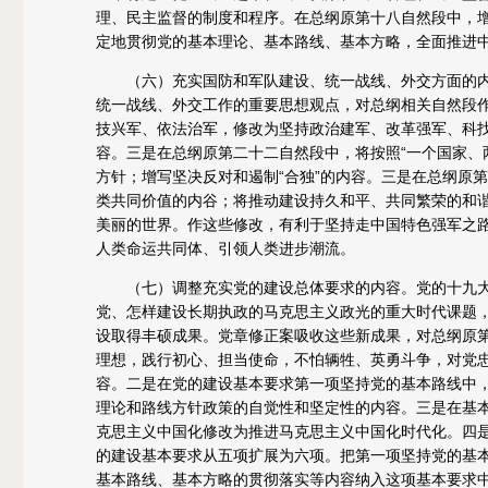
理、民主监督的制度和程序。在总纲原第十八自然段中，
定地贯彻党的基本理论、基本路线、基本方略，全面推进
（六）充实国防和军队建设、统一战线、外交方面的内
统一战线、外交工作的重要思想观点，对总纲相关自然段
技兴军、依法治军，修改为坚持政治建军、改革强军、科
容。三是在总纲原第二十二自然段中，将按照“一个国家、
方针；增写坚决反对和遏制“合独”的内容。三是在总纲原
类共同价值的内谷；将推动建设持久和平、共同繁荣的和
美丽的世界。作这些修改，有利于坚持走中国特色强军之路
人类命运共同体、引领人类进步潮流。
（七）调整充实党的建设总体要求的内容。党的十九大
党、怎样建设长期执政的马克思主义政光的重大时代课题
设取得丰硕成果。党章修正案吸收这些新成果，对总纲原
理想，践行初心、担当使命，不怕辆牲、英勇斗争，对党
容。二是在党的建设基本要求第一项坚持党的基本路线中
理论和路线方针政策的自觉性和坚定性的内容。三是在基
克思主义中国化修改为推进马克思主义中国化时代化。四
的建设基本要求从五项扩展为六项。把第一项坚持党的基
基本路线、基本方略的贯彻落实等内容纳入这项基本要求