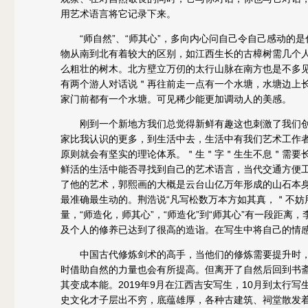
用艺术语言将它记录下来。
“师自然”、“师其心”，多向内心问自己令自己感动的
物从南到北有着较大的区别，如江西生长的古樟树需几个
么粗壮的树木。北方壁立万仞的太行山脉在南方也是不多
有两个游人对话说＂再往前走一点有一个水塘，水塘边上长
家门前都有一个水塘。可见稀少能更加调动人的美感。
刚到一个新地方我们总觉得新鲜有趣这也刺激了我们创
家比我认识的更多，到生活中去，生活中有我们艺术工作
原则就会有坚实的理论体系。＂生＂字＂生生不息＂需要长
鲜活的生活中能否寻找到自己的艺术语言，当代交通方便
了他的艺术，郭熙画的大概是云台山亿万年形成的山石本
最准确最生动的。荆浩说“凡写松数万本方如其真，＂不妨
量，“师造化，师其心”，“师造化”到“师其心”有一段距
及个人的修养已达到了很高的造诣。在写生中将自己的情
中国古代修炼剑术的高手，当他们的修炼需要提升时，
时借助自然的力量也会有所提高。但离开了自然后回到书
其变成本能。2019年9月在江西吉安写生，10月到太行
史文化才子层出不穷，底蕴雄厚，各种古建筑、祠堂散发