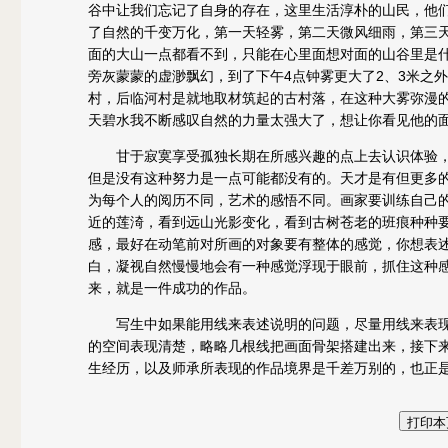
谷中让我们忘记了自身的存在，这里生活淳朴的山民，他们
了自然的千变万化，第一天轻雾，第二天微风细雨，第三
面的大山一点都看不到，只能在心里面想对面的山谷里是
旁灰蒙蒙的虚渺飘幻，到了下午4点钟雾更大了2、3米之
村，后临河村是就地取材筑起的古村落，在这种大雾弥漫
天碧水我不断感叹自然的力量太强大了，想让你看见他的
甘于寂寞享受孤独长期在所感兴趣的点上去认识体验，
但是没有这种努力是一点可能都没有的。天才是有但更多
为每个人的阅历不同，艺术的感悟不同。画家要训练自己
近的莲渏，看到远山光影变化，看到古树苍老的班痕种种
感，最好在动笔前对所画的对象要有整体的感觉，你想表
白，凝视自然慢慢地会有一种感觉浮现于眼前，抓住这种
来，就是一件成功的作品。
写生中如果能用线来表述说明的问题，尽量用线来表现
的空间表现清楚，略略几根线把画面骨架搭建出来，接下
生经历，以及师承所表现的作品境界是千差万别的，也正