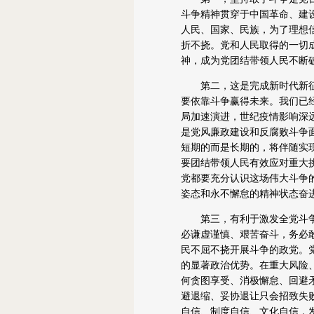
斗争精神贯穿于中国革命、建设
人民、国家、民族，为了理想
折不挠。党和人民取得的一切
神，成为党团结带领人民不断
第二，这是完成新时代新征程
要依靠斗争赢得未来。我们已
局加速演进，世纪疫情影响深
是党风廉政建设和反腐败斗争
短期的而是长期的，将伴随实
要团结带领人民有效应对重大
党都要充分认识这场伟大斗争
姿态和永不懈怠的精神状态奋
第三，有利于激发全党斗争精
必谦虚谨慎、艰苦奋斗，务必
民不屈不挠开展斗争的政党。
的显著政治优势。在重大风险、
何贪图享受、消极懈怠、回避
避退缩、妥协退让只会招致失
自信、制度自信、文化自信，