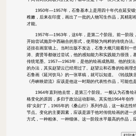
1950年—1957年，石鲁基本上是用四十年代在延
稚嫩，后来在印度，画出了一批的人物写生作品，其精彩
才能。
1957年—1963年，这6年，是第二个阶段。前一
开始尝试抛弃中西融合的形式，使用较为纯粹的传统办法。
还挂在画室墙上。当时出版不发达，石鲁大概只能看到一
涛、龚贤等都做过尝试，他的感知能力和实践能力很强，
传统笔墨。1957—1963年，是他的绘画成熟期。他的
的办法，其实赵望云已经用过了。赵望云和石鲁的绘画理
石鲁画《延河饮马》的一张草稿，就可以知道。《转战陕北》
《丹峡映碧流》应该是他这一时期的代表性作品，可能也
1964年直到他去世，是第三个阶段。一般认为石鲁绘
格变化的原因，多归于政治运动影响。其实他1964年创作
得“尖刻”了，1965年的《桑山行》系列作品，这一标志
节点。变化的主要因素，应该是源于他对传统绘画的进一
方式，一种粗体、一种细体。这一阶段水平最高的作品，