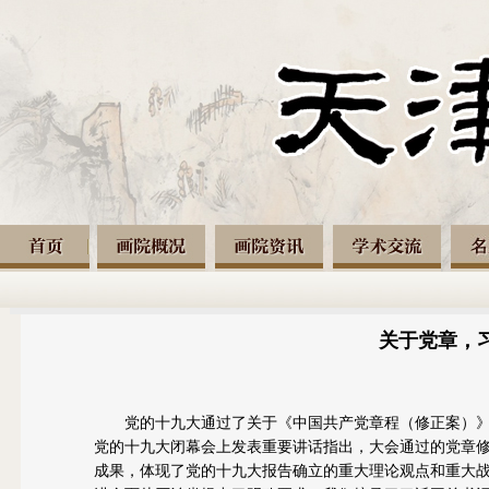
关于党章，
党的十九大通过了关于《中国共产党章程（修正案）》
党的十九大闭幕会上发表重要讲话指出，大会通过的党章
成果，体现了党的十九大报告确立的重大理论观点和重大